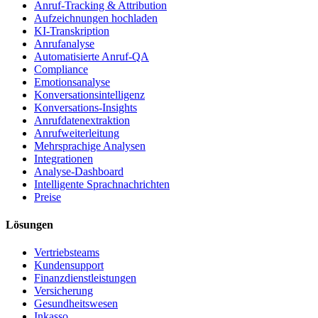
Anruf-Tracking & Attribution
Aufzeichnungen hochladen
KI-Transkription
Anrufanalyse
Automatisierte Anruf-QA
Compliance
Emotionsanalyse
Konversationsintelligenz
Konversations-Insights
Anrufdatenextraktion
Anrufweiterleitung
Mehrsprachige Analysen
Integrationen
Analyse-Dashboard
Intelligente Sprachnachrichten
Preise
Lösungen
Vertriebsteams
Kundensupport
Finanzdienstleistungen
Versicherung
Gesundheitswesen
Inkasso