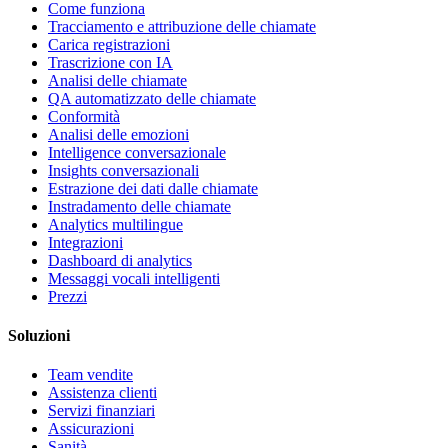
Come funziona
Tracciamento e attribuzione delle chiamate
Carica registrazioni
Trascrizione con IA
Analisi delle chiamate
QA automatizzato delle chiamate
Conformità
Analisi delle emozioni
Intelligence conversazionale
Insights conversazionali
Estrazione dei dati dalle chiamate
Instradamento delle chiamate
Analytics multilingue
Integrazioni
Dashboard di analytics
Messaggi vocali intelligenti
Prezzi
Soluzioni
Team vendite
Assistenza clienti
Servizi finanziari
Assicurazioni
Sanità