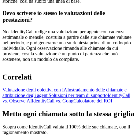
storiche, così ha subito una linea di base.
Devo scrivere io stesso le valutazioni delle
prestazioni?
No. IdentityCall redige una valutazione per agente con cadenza
settimanale o mensile, costruita a partire dalle sue chiamate valutate
nel periodo, e può generarne una su richiesta prima di un colloquio
individuale. Ogni osservazione rimanda alle chiamate da cui
proviene, così la valutazione è un punto di partenza che può
sostenere, non un modulo da compilare.
Correlati
Valutazione degli obiettivi con IA
Instradamento delle chiamate e
attribuzione degli agenti
Soluzioni per team di supporto
IdentityCall
vs. Observe.AI
IdentityCall vs. Gong
Calcolatore del ROI
Metta ogni chiamata sotto la stessa griglia
Scopra come IdentityCall valuta il 100% delle sue chiamate, con il
ragionamento mostrato.