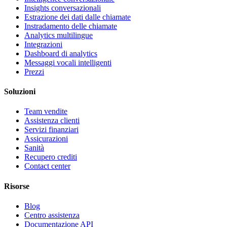
Insights conversazionali
Estrazione dei dati dalle chiamate
Instradamento delle chiamate
Analytics multilingue
Integrazioni
Dashboard di analytics
Messaggi vocali intelligenti
Prezzi
Soluzioni
Team vendite
Assistenza clienti
Servizi finanziari
Assicurazioni
Sanità
Recupero crediti
Contact center
Risorse
Blog
Centro assistenza
Documentazione API