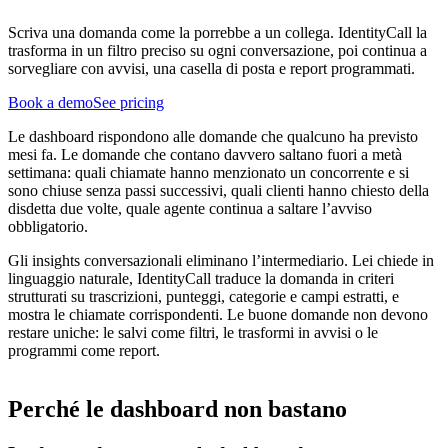
Scriva una domanda come la porrebbe a un collega. IdentityCall la
trasforma in un filtro preciso su ogni conversazione, poi continua a
sorvegliare con avvisi, una casella di posta e report programmati.
Book a demo
See pricing
Le dashboard rispondono alle domande che qualcuno ha previsto
mesi fa. Le domande che contano davvero saltano fuori a metà
settimana: quali chiamate hanno menzionato un concorrente e si
sono chiuse senza passi successivi, quali clienti hanno chiesto della
disdetta due volte, quale agente continua a saltare l’avviso
obbligatorio.
Gli insights conversazionali eliminano l’intermediario. Lei chiede in
linguaggio naturale, IdentityCall traduce la domanda in criteri
strutturati su trascrizioni, punteggi, categorie e campi estratti, e
mostra le chiamate corrispondenti. Le buone domande non devono
restare uniche: le salvi come filtri, le trasformi in avvisi o le
programmi come report.
Perché le dashboard non bastano