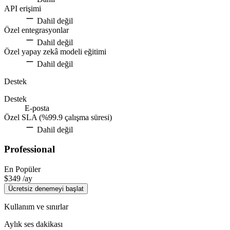
API erişimi
Dahil değil
Özel entegrasyonlar
Dahil değil
Özel yapay zekâ modeli eğitimi
Dahil değil
Destek
Destek
E-posta
Özel SLA (%99.9 çalışma süresi)
Dahil değil
Professional
En Popüler
$349
/ay
Ücretsiz denemeyi başlat
Kullanım ve sınırlar
Aylık ses dakikası