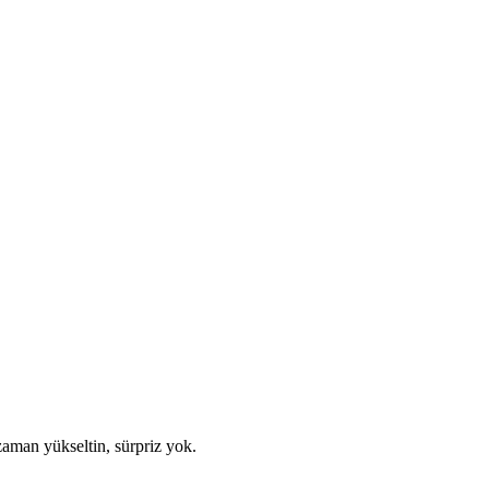
 zaman yükseltin, sürpriz yok.