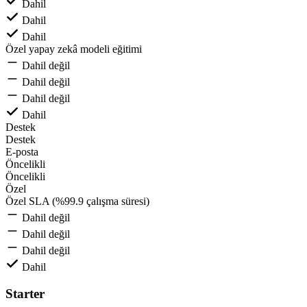
Dahil
Dahil
Dahil
Özel yapay zekâ modeli eğitimi
Dahil değil
Dahil değil
Dahil değil
Dahil
Destek
Destek
E-posta
Öncelikli
Öncelikli
Özel
Özel SLA (%99.9 çalışma süresi)
Dahil değil
Dahil değil
Dahil değil
Dahil
Starter