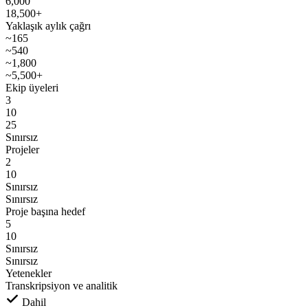
6,000
18,500+
Yaklaşık aylık çağrı
~165
~540
~1,800
~5,500+
Ekip üyeleri
3
10
25
Sınırsız
Projeler
2
10
Sınırsız
Sınırsız
Proje başına hedef
5
10
Sınırsız
Sınırsız
Yetenekler
Transkripsiyon ve analitik
Dahil