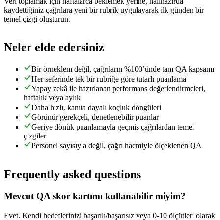
Veri toplamak için haftalarca beklemek yerine, halihazırda
kaydettiğiniz çağrılara yeni bir rubrik uygulayarak ilk günden bir
temel çizgi oluşturun.
Neler elde edersiniz
Bir örneklem değil, çağrıların %100’ünde tam QA kapsamı
Her seferinde tek bir rubriğe göre tutarlı puanlama
Yapay zekâ ile hazırlanan performans değerlendirmeleri,
haftalık veya aylık
Daha hızlı, kanıta dayalı koçluk döngüleri
Görünür gerekçeli, denetlenebilir puanlar
Geriye dönük puanlamayla geçmiş çağrılardan temel
çizgiler
Personel sayısıyla değil, çağrı hacmiyle ölçeklenen QA
Frequently asked questions
Mevcut QA skor kartımı kullanabilir miyim?
Evet. Kendi hedeflerinizi başarılı/başarısız veya 0-10 ölçütleri olarak