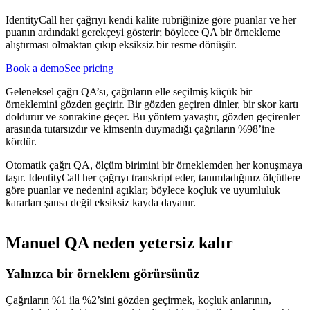
IdentityCall her çağrıyı kendi kalite rubriğinize göre puanlar ve her
puanın ardındaki gerekçeyi gösterir; böylece QA bir örnekleme
alıştırması olmaktan çıkıp eksiksiz bir resme dönüşür.
Book a demo
See pricing
Geleneksel çağrı QA’sı, çağrıların elle seçilmiş küçük bir
örneklemini gözden geçirir. Bir gözden geçiren dinler, bir skor kartı
doldurur ve sonrakine geçer. Bu yöntem yavaştır, gözden geçirenler
arasında tutarsızdır ve kimsenin duymadığı çağrıların %98’ine
kördür.
Otomatik çağrı QA, ölçüm birimini bir örneklemden her konuşmaya
taşır. IdentityCall her çağrıyı transkript eder, tanımladığınız ölçütlere
göre puanlar ve nedenini açıklar; böylece koçluk ve uyumluluk
kararları şansa değil eksiksiz kayda dayanır.
Manuel QA neden yetersiz kalır
Yalnızca bir örneklem görürsünüz
Çağrıların %1 ila %2’sini gözden geçirmek, koçluk anlarının,