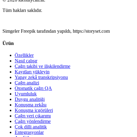
Tüm hakları saklıdır.
Simgeler Freepik tarafından yapıldı, https://storyset.com
Ürün
Özellikler
Nasıl çalışır
Çağrı takibi ve ilişkilendirme
Kayıtları yükleyin
Yapay zekâ transkripsiyonu
Çağrı analizi
Otomatik çağrı QA
Uyumluluk
Duygu analitiği
Konuşma zekâsı
Konuşma içgörüleri
Çağrı veri çıkarımı
Çağrı yönlendirme
Çok dilli analitik
Entegrasyonlar