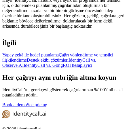
Hayır. IdentityCall, haftalık veya aylık bir programda her temsilci
için, o dönemdeki puanlanmış çağrılarından oluşturulan bir
değerlendirme hazırlar ve bir birebir görüşme öncesinde talep
üzerine bir tane oluşturabilirsiniz. Her gözlem, geldiği çağrılara geri
bağlanır; böylece değerlendirme, doldurulacak bir form değil,
arkasında durabileceğiniz bir başlangıç noktasıdır.
İlgili
Yapay zekâ ile hedef puanlama
Çağrı yönlendirme ve temsilci
ilişkilendirme
Destek ekibi çözümleri
IdentityCall vs.
Observe.AI
IdentityCall vs. Gong
ROI hesaplayıcı
Her çağrıyı aynı rubriğin altına koyun
IdentityCall’ın, gerekçeyi göstererek çağrılarınızın %100’ünü nasıl
puanladığını görün.
Book a demo
See pricing
© 2026 identitycall.ai.