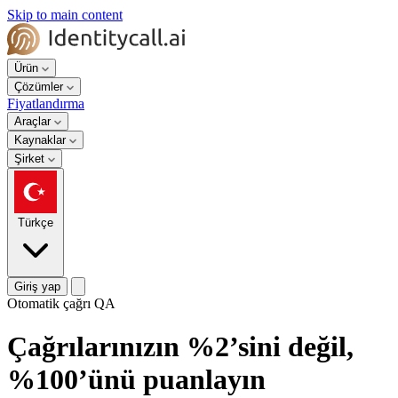
Skip to main content
Ürün
Çözümler
Fiyatlandırma
Araçlar
Kaynaklar
Şirket
Türkçe
Giriş yap
Otomatik çağrı QA
Çağrılarınızın %2’sini değil,
%100’ünü puanlayın