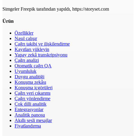
Simgeler Freepik tarafından yapıldı, https://storyset.com
Ürün
Özellikler
Nasıl çalışır
Çağrı takibi ve ilişkilendirme
Kayıtları yükleyin
Yapay zekâ transkripsiyonu
Çağrı analizi
Otomatik çağrı QA
Uyumluluk
Duygu analitiği
Konuşma zekâsı
Konuşma içgörüleri
Çağrı veri çıkarımı
Çağrı yönlendirme
Çok dilli analitik
Entegrasyonlar
Analitik panosu
Akıllı sesli mesajlar
Fiyatlandırma