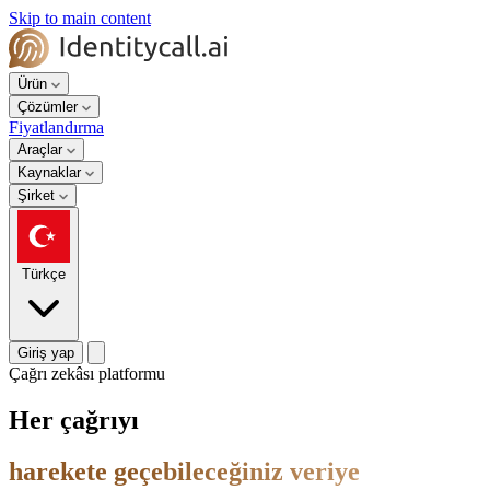
Skip to main content
Ürün
Çözümler
Fiyatlandırma
Araçlar
Kaynaklar
Şirket
Türkçe
Giriş yap
Çağrı zekâsı platformu
Her çağrıyı
harekete geçebileceğiniz veriye