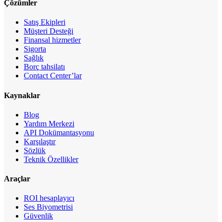
Çözümler
Satış Ekipleri
Müşteri Desteği
Finansal hizmetler
Sigorta
Sağlık
Borç tahsilatı
Contact Center’lar
Kaynaklar
Blog
Yardım Merkezi
API Dokümantasyonu
Karşılaştır
Sözlük
Teknik Özellikler
Araçlar
ROI hesaplayıcı
Ses Biyometrisi
Güvenlik