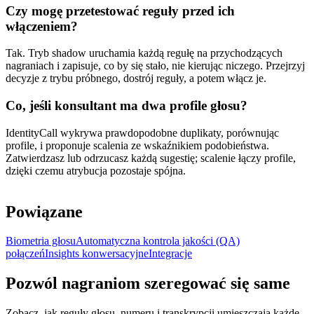
Czy mogę przetestować reguły przed ich
włączeniem?
Tak. Tryb shadow uruchamia każdą regułę na przychodzących
nagraniach i zapisuje, co by się stało, nie kierując niczego. Przejrzyj
decyzje z trybu próbnego, dostrój reguły, a potem włącz je.
Co, jeśli konsultant ma dwa profile głosu?
IdentityCall wykrywa prawdopodobne duplikaty, porównując
profile, i proponuje scalenia ze wskaźnikiem podobieństwa.
Zatwierdzasz lub odrzucasz każdą sugestię; scalenie łączy profile,
dzięki czemu atrybucja pozostaje spójna.
Powiązane
Biometria głosu
Automatyczna kontrola jakości (QA)
połączeń
Insights konwersacyjne
Integracje
Pozwól nagraniom szeregować się same
Zobacz, jak reguły głosu, numeru i transkrypcji umieszczają każde