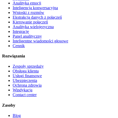
Analityka emocji
Inteligencja konwersacyjna
Wnioski z rozmów
Ekstrakcja danych z połączeń
Kierowanie połączeń
Analityka wielojęzyczna
Integracje
Panel analityczny
Inteligentne wiadomości głosowe
Cennik
Rozwiązania
Zespoły sprzedaży
Obsługa klienta
Usługi finansowe
Ubezpieczenia
Ochrona zdrowia
Windykacja
Contact center
Zasoby
Blog