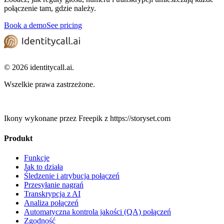
połączenie tam, gdzie należy.
Book a demo
See pricing
© 2026 identitycall.ai.
Wszelkie prawa zastrzeżone.
Ikony wykonane przez Freepik z https://storyset.com
Produkt
Funkcje
Jak to działa
Śledzenie i atrybucja połączeń
Przesyłanie nagrań
Transkrypcja z AI
Analiza połączeń
Automatyczna kontrola jakości (QA) połączeń
Zgodność