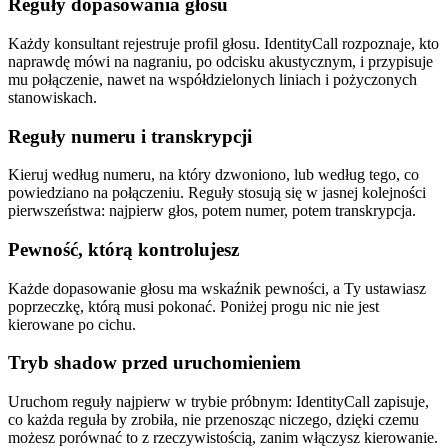
Reguły dopasowania głosu
Każdy konsultant rejestruje profil głosu. IdentityCall rozpoznaje, kto
naprawdę mówi na nagraniu, po odcisku akustycznym, i przypisuje
mu połączenie, nawet na współdzielonych liniach i pożyczonych
stanowiskach.
Reguły numeru i transkrypcji
Kieruj według numeru, na który dzwoniono, lub według tego, co
powiedziano na połączeniu. Reguły stosują się w jasnej kolejności
pierwszeństwa: najpierw głos, potem numer, potem transkrypcja.
Pewność, którą kontrolujesz
Każde dopasowanie głosu ma wskaźnik pewności, a Ty ustawiasz
poprzeczkę, którą musi pokonać. Poniżej progu nic nie jest
kierowane po cichu.
Tryb shadow przed uruchomieniem
Uruchom reguły najpierw w trybie próbnym: IdentityCall zapisuje,
co każda reguła by zrobiła, nie przenosząc niczego, dzięki czemu
możesz porównać to z rzeczywistością, zanim włączysz kierowanie.