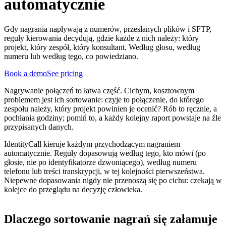
automatycznie
Gdy nagrania napływają z numerów, przesłanych plików i SFTP,
reguły kierowania decydują, gdzie każde z nich należy: który
projekt, który zespół, który konsultant. Według głosu, według
numeru lub według tego, co powiedziano.
Book a demo
See pricing
Nagrywanie połączeń to łatwa część. Cichym, kosztownym
problemem jest ich sortowanie: czyje to połączenie, do którego
zespołu należy, który projekt powinien je ocenić? Rób to ręcznie, a
pochłania godziny; pomiń to, a każdy kolejny raport powstaje na źle
przypisanych danych.
IdentityCall kieruje każdym przychodzącym nagraniem
automatycznie. Reguły dopasowują według tego, kto mówi (po
głosie, nie po identyfikatorze dzwoniącego), według numeru
telefonu lub treści transkrypcji, w tej kolejności pierwszeństwa.
Niepewne dopasowania nigdy nie przenoszą się po cichu: czekają w
kolejce do przeglądu na decyzję człowieka.
Dlaczego sortowanie nagrań się załamuje