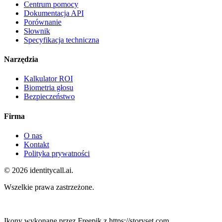
Centrum pomocy
Dokumentacja API
Porównanie
Słownik
Specyfikacja techniczna
Narzędzia
Kalkulator ROI
Biometria głosu
Bezpieczeństwo
Firma
O nas
Kontakt
Polityka prywatności
© 2026 identitycall.ai.
Wszelkie prawa zastrzeżone.
Ikony wykonane przez Freepik z https://storyset.com