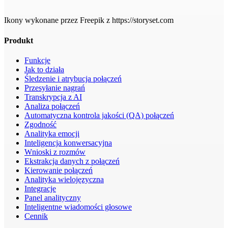
Ikony wykonane przez Freepik z https://storyset.com
Produkt
Funkcje
Jak to działa
Śledzenie i atrybucja połączeń
Przesyłanie nagrań
Transkrypcja z AI
Analiza połączeń
Automatyczna kontrola jakości (QA) połączeń
Zgodność
Analityka emocji
Inteligencja konwersacyjna
Wnioski z rozmów
Ekstrakcja danych z połączeń
Kierowanie połączeń
Analityka wielojęzyczna
Integracje
Panel analityczny
Inteligentne wiadomości głosowe
Cennik