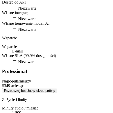
Dostęp do API
Niezawarte
Własne integracje
Niezawarte
Własne trenowanie modeli AI
Niezawarte
Wsparcie
Wsparcie
E-mail
Własne SLA (99.9% dostępności)
Niezawarte
Professional
Najpopularniejszy
$349
/miesiąc
Rozpocznij bezpłatny okres próbny
Zużycie i limity
Minuty audio / miesiąc
1,800