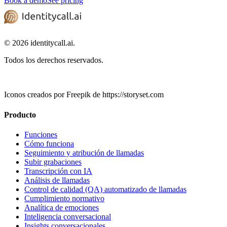
Book a demo
See pricing
© 2026 identitycall.ai.
Todos los derechos reservados.
Iconos creados por Freepik de https://storyset.com
Producto
Funciones
Cómo funciona
Seguimiento y atribución de llamadas
Subir grabaciones
Transcripción con IA
Análisis de llamadas
Control de calidad (QA) automatizado de llamadas
Cumplimiento normativo
Analítica de emociones
Inteligencia conversacional
Insights conversacionales