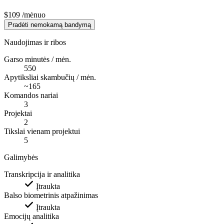
$109
/mėnuo
Pradėti nemokamą bandymą
Naudojimas ir ribos
Garso minutės / mėn.
550
Apytiksliai skambučių / mėn.
~165
Komandos nariai
3
Projektai
2
Tikslai vienam projektui
5
Galimybės
Transkripcija ir analitika
Įtraukta
Balso biometrinis atpažinimas
Įtraukta
Emocijų analitika