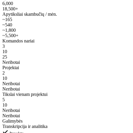
6,000
18,500+
Apytiksliai skambučių / mėn.
~165
~540
~1,800
~5,500+
Komandos nariai
3
10
25
Neribotai
Projektai
2
10
Neribotai
Neribotai
Tikslai vienam projektui
5
10
Neribotai
Neribotai
Galimybės
Transkripcija ir analitika