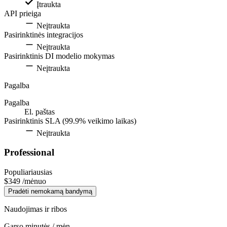
Įtraukta
API prieiga
Neįtraukta
Pasirinktinės integracijos
Neįtraukta
Pasirinktinis DI modelio mokymas
Neįtraukta
Pagalba
Pagalba
El. paštas
Pasirinktinis SLA (99.9% veikimo laikas)
Neįtraukta
Professional
Populiariausias
$349
/mėnuo
Pradėti nemokamą bandymą
Naudojimas ir ribos
Garso minutės / mėn.