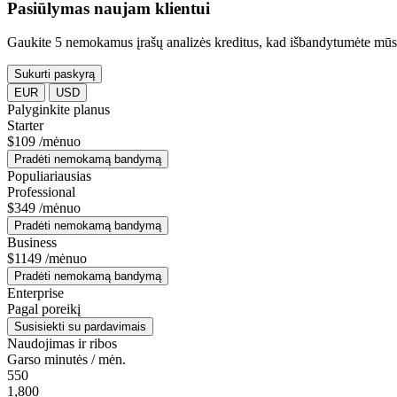
Pasiūlymas naujam klientui
Gaukite 5 nemokamus įrašų analizės kreditus, kad išbandytumėte mūs
Sukurti paskyrą
EUR
USD
Palyginkite planus
Starter
$109
/mėnuo
Pradėti nemokamą bandymą
Populiariausias
Professional
$349
/mėnuo
Pradėti nemokamą bandymą
Business
$1149
/mėnuo
Pradėti nemokamą bandymą
Enterprise
Pagal poreikį
Susisiekti su pardavimais
Naudojimas ir ribos
Garso minutės / mėn.
550
1,800