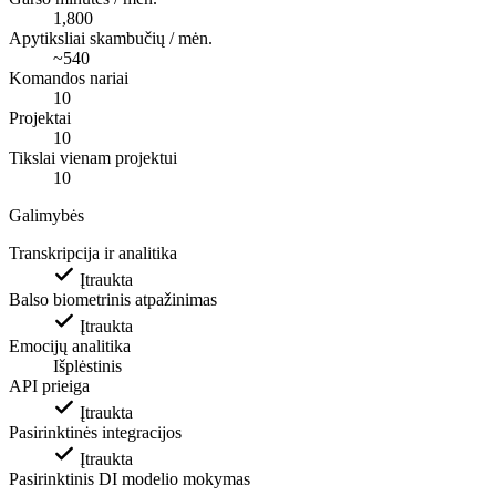
1,800
Apytiksliai skambučių / mėn.
~540
Komandos nariai
10
Projektai
10
Tikslai vienam projektui
10
Galimybės
Transkripcija ir analitika
Įtraukta
Balso biometrinis atpažinimas
Įtraukta
Emocijų analitika
Išplėstinis
API prieiga
Įtraukta
Pasirinktinės integracijos
Įtraukta
Pasirinktinis DI modelio mokymas