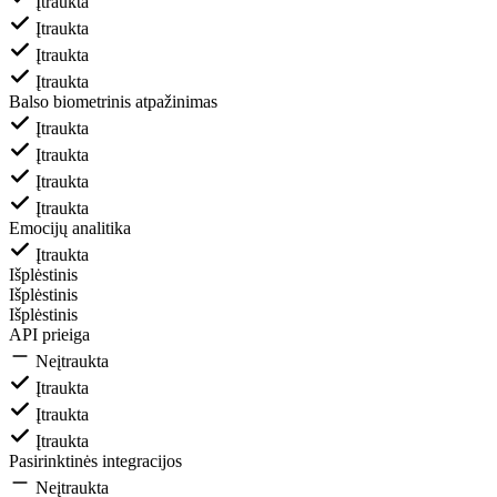
Įtraukta
Įtraukta
Įtraukta
Įtraukta
Balso biometrinis atpažinimas
Įtraukta
Įtraukta
Įtraukta
Įtraukta
Emocijų analitika
Įtraukta
Išplėstinis
Išplėstinis
Išplėstinis
API prieiga
Neįtraukta
Įtraukta
Įtraukta
Įtraukta
Pasirinktinės integracijos
Neįtraukta