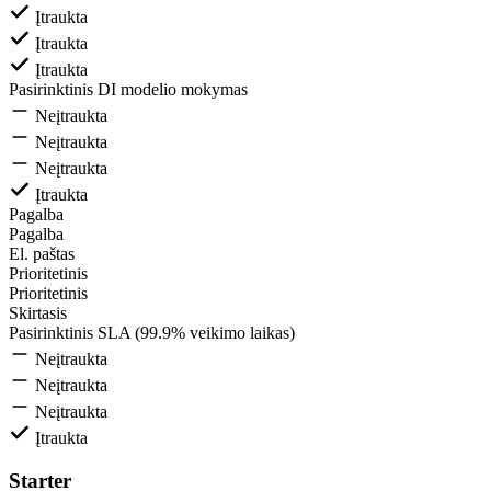
Įtraukta
Įtraukta
Įtraukta
Pasirinktinis DI modelio mokymas
Neįtraukta
Neįtraukta
Neįtraukta
Įtraukta
Pagalba
Pagalba
El. paštas
Prioritetinis
Prioritetinis
Skirtasis
Pasirinktinis SLA (99.9% veikimo laikas)
Neįtraukta
Neįtraukta
Neįtraukta
Įtraukta
Starter