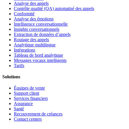
Analyse des appels
Contrôle qualité (QA) automatisé des appels
Conformité
Analyse des émotions
Intelligence conversationnelle
Insights conversationnels
Extraction de données d’appels
Routage des appels
Analytique multilingue
Intégrations
Tableau de bord analytique
Messages vocaux intelligents
Tarifs
Solutions
Équipes de vente
Support client
Services financiers
Assurance
Santé
Recouvrement de créances
Contact centers